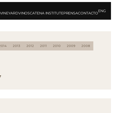
ENG
 VINEYARD
VINOS
CATENA INSTITUTE
PRENSA
CONTACTO
2014
2013
2012
2011
2010
2009
2008
7