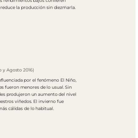
s rendimientos bajos confieren
reduce la producción sin diezmarla.
io y Agosto 2016)
influenciada por el fenómeno El Niño,
nes fueron menores de lo usual. Sin
des produjeron un aumento del nivel
estros viñedos. El invierno fue
s cálidas de lo habitual.