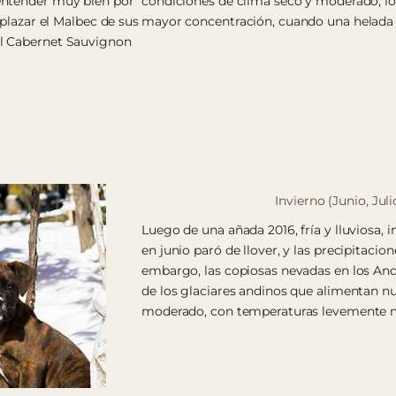
entender muy bien por
condiciones de clima seco y moderado, lo
plazar el Malbec de sus
mayor concentración, cuando una helada 
el Cabernet Sauvignon
Invierno (Junio, Jul
Luego de una añada 2016, fría y lluviosa, 
en junio paró de llover, y las precipitacio
embargo, las copiosas nevadas en los An
de los glaciares andinos que alimentan nu
moderado, con temperaturas levemente má