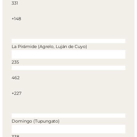
331
+148
La Pirámide (Agrelo, Luján de Cuyo)
235
462
+227
Domingo (Tupungato)
338