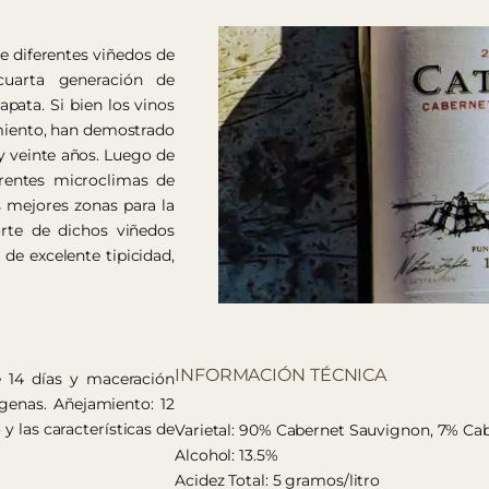
e diferentes viñedos de
cuarta generación de
apata. Si bien los vinos
iento, han demostrado
y veinte años. Luego de
erentes microclimas de
s mejores zonas para la
orte de dichos viñedos
de excelente tipicidad,
INFORMACIÓN TÉCNICA
 14 días y maceración
ígenas. Añejamiento: 12
y las características de
Varietal: 90% Cabernet Sauvignon, 7% Cab
Alcohol: 13.5%
Acidez Total: 5 gramos/litro