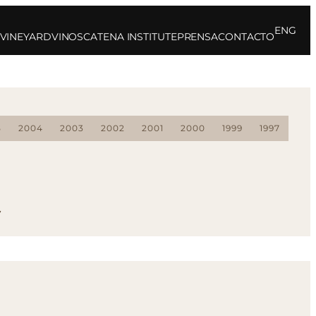
ENG
 VINEYARD
VINOS
CATENA INSTITUTE
PRENSA
CONTACTO
5
2004
2003
2002
2001
2000
1999
1997
7