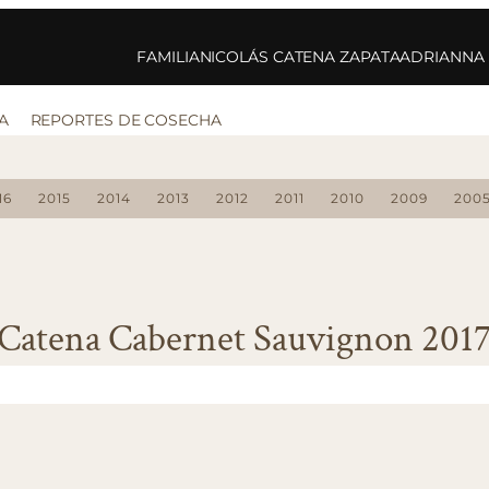
FAMILIA
NICOLÁS CATENA ZAPATA
ADRIANNA
A
REPORTES DE COSECHA
16
2015
2014
2013
2012
2011
2010
2009
200
Catena Cabernet Sauvignon 201