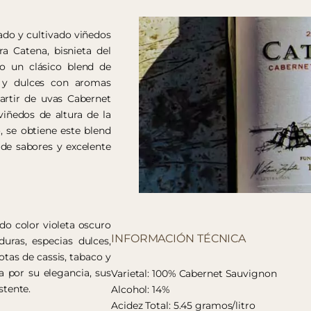
ado y cultivado viñedos
ra Catena, bisnieta del
o un clásico blend de
 y dulces con aromas
partir de uvas Cabernet
viñedos de altura de la
, se obtiene este blend
 de sabores y excelente
o color violeta oscuro
INFORMACIÓN TÉCNICA
uras, especias dulces,
otas de cassis, tabaco y
a por su elegancia, sus
Varietal: 100% Cabernet Sauvignon
stente.
Alcohol: 14%
Acidez Total: 5.45 gramos/litro