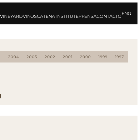
ENG
 VINEYARD
VINOS
CATENA INSTITUTE
PRENSA
CONTACTO
5
2004
2003
2002
2001
2000
1999
1997
9