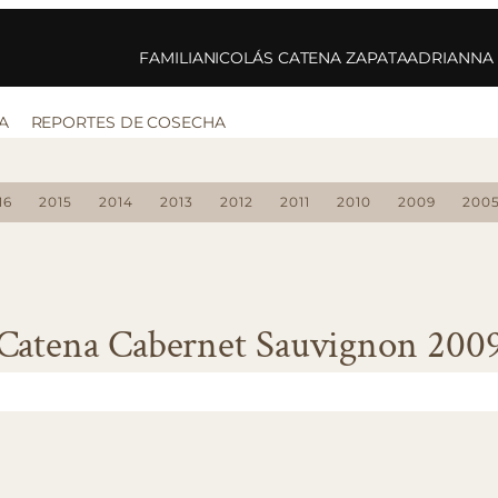
FAMILIA
NICOLÁS CATENA ZAPATA
ADRIANNA
A
REPORTES DE COSECHA
16
2015
2014
2013
2012
2011
2010
2009
200
Catena Cabernet Sauvignon 200