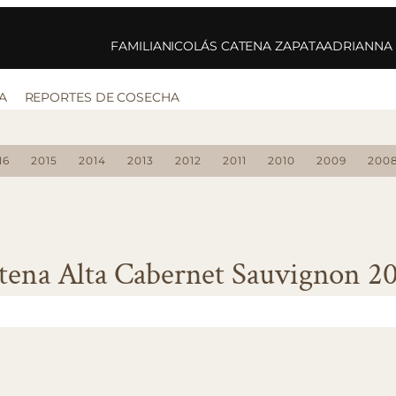
FAMILIA
NICOLÁS CATENA ZAPATA
ADRIANNA
A
REPORTES DE COSECHA
16
2015
2014
2013
2012
2011
2010
2009
200
tena Alta Cabernet Sauvignon 2