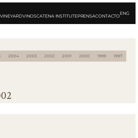
ENG
 VINEYARD
VINOS
CATENA INSTITUTE
PRENSA
CONTACTO
8
2004
2003
2002
2001
2000
1999
1997
002