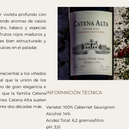
r violeta profundo con
iendo aromas de cassis
ro, tabaco y especias
 frutos rojos maduros y
 es bien estructurado y
ulces en el paladar.
enecientes a los viñedos
ual que la unión de los
no de gran elegancia e
INFORMACIÓN TÉCNICA
s que la familia Catena
inos Catena Alta suelen
rante dos décadas más.
Varietal: 100% Cabernet Sauvignon
Alcohol: 14%
Acidez Total: 6.2 gramos/litro
pH: 3.51