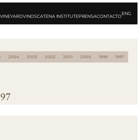
ENG
 VINEYARD
VINOS
CATENA INSTITUTE
PRENSA
CONTACTO
8
2004
2003
2002
2001
2000
1999
1997
997