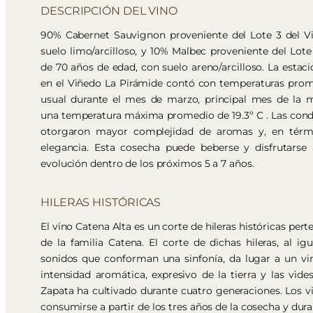
DESCRIPCIÓN DEL VINO
90% Cabernet Sauvignon proveniente del Lote 3 del V
suelo limo/arcilloso, y 10% Malbec proveniente del Lote
de 70 años de edad, con suelo areno/arcilloso. La estac
en el Viñedo La Pirámide contó con temperaturas prom
usual durante el mes de marzo, principal mes de la 
una temperatura máxima promedio de 19.3º C . Las cond
otorgaron mayor complejidad de aromas y, en térm
elegancia. Esta cosecha puede beberse y disfrutarse
evolución dentro de los próximos 5 a 7 años.
HILERAS HISTÓRICAS
El vino Catena Alta es un corte de hileras históricas pert
de la familia Catena. El corte de dichas hileras, al ig
sonidos que conforman una sinfonía, da lugar a un vi
intensidad aromática, expresivo de la tierra y las vide
Zapata ha cultivado durante cuatro generaciones. Los v
consumirse a partir de los tres años de la cosecha y du