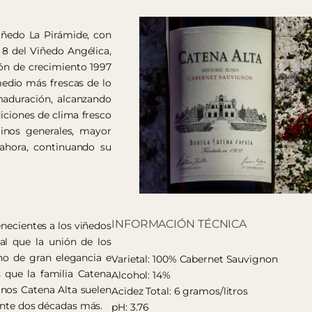
iñedo La Pirámide, con
 8 del Viñedo Angélica,
ión de crecimiento 1997
edio más frescas de lo
maduración, alcanzando
iciones de clima fresco
inos generales, mayor
 ahora, continuando su
INFORMACIÓN TÉCNICA
enecientes a los viñedos
ual que la unión de los
no de gran elegancia e
Varietal: 100% Cabernet Sauvignon
s que la familia Catena
Alcohol: 14%
inos Catena Alta suelen
Acidez Total: 6 gramos/litros
rante dos décadas más.
pH: 3.76