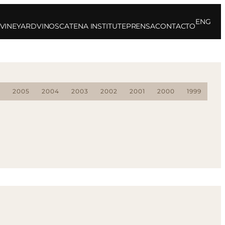
ENG
 VINEYARD
VINOS
CATENA INSTITUTE
PRENSA
CONTACTO
0
2005
2004
2003
2002
2001
2000
1999