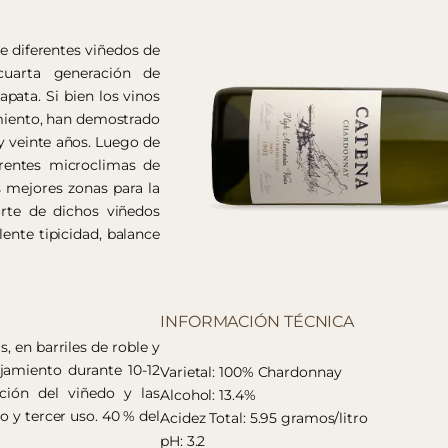
e diferentes viñedos de
cuarta generación de
apata. Si bien los vinos
iento, han demostrado
y veinte años. Luego de
erentes microclimas de
s mejores zonas para la
orte de dichos viñedos
ente tipicidad, balance
INFORMACIÓN TÉCNICA
 en barriles de roble y
jamiento durante 10-12
Varietal: 100% Chardonnay
ción del viñedo y las
Alcohol: 13.4%
o y tercer uso. 40 % del
Acidez Total: 5.95 gramos/litro
pH: 3.2