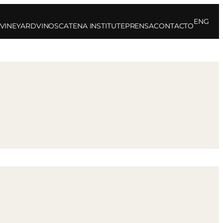
ENG
 VINEYARD
VINOS
CATENA INSTITUTE
PRENSA
CONTACTO
0