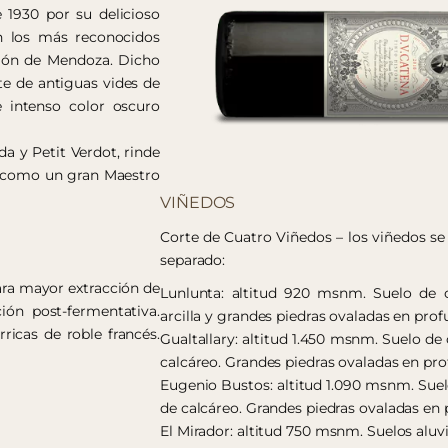
1930 por su delicioso
n los más reconocidos
gión de Mendoza. Dicho
te de antiguas vides de
e intenso color oscuro
 y Petit Verdot, rinde
 como un gran Maestro
VIÑEDOS
Corte de Cuatro Viñedos – los viñedos se
separado:
ara mayor extracción de
Lunlunta: altitud 920 msnm. Suelo de or
ión post-fermentativa.
arcilla y grandes piedras ovaladas en prof
ricas de roble francés.
Gualtallary: altitud 1.450 msnm. Suelo de
calcáreo. Grandes piedras ovaladas en pro
Eugenio Bustos: altitud 1.090 msnm. Suel
de calcáreo. Grandes piedras ovaladas en 
El Mirador: altitud 750 msnm. Suelos aluvi