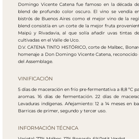
Domingo Vicente Catena fue famoso en la década de 
blend de profundo color oscuro. El vino se vendía e
bistrós de Buenos Aires como el mejor vino de la re
blend consistía en un corte de la mejor fruta provenien
Maipú y Rivadavia, al que solía añadir uvas tintas d
cultivadas en el Valle de Uco.
D.V. CATENA TINTO HISTÓRICO, corte de Malbec, Bonarda
homenaje a Don Domingo Vicente Catena, reconocido
del Assemblage.
VINIFICACIÓN
5 días de maceración en frío pre-fermentativa a 8,8 ºC p
aromas. 16 días de fermentación. 22 días de macerac
Levaduras indígenas. Añejamiento: 12 a 14 meses en bar
Barricas de primer, segundo y tercer uso.
INFORMACIÓN TÉCNICA
Varietal: 77% Malbec, 17% Bonarda, 6%Petit Verdot