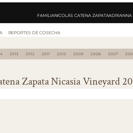
FAMILIA
NICOLÁS CATENA ZAPATA
ADRIANNA
A
REPORTES DE COSECHA
14
2013
2012
2011
2010
2009
2008
2007
200
atena Zapata Nicasia Vineyard 20