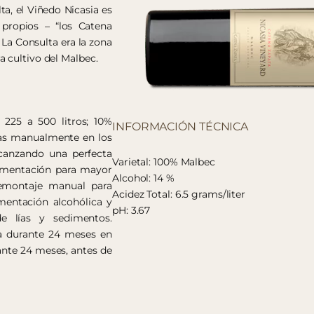
ta, el Viñedo Nicasia es
propios – “los Catena
 La Consulta era la zona
 cultivo del Malbec.
 225 a 500 litros; 10%
INFORMACIÓN TÉCNICA
das manualmente en los
lcanzando una perfecta
Varietal: 100% Malbec
ermentación para mayor
Alcohol: 14 %
remontaje manual para
Acidez Total: 6.5 grams/liter
rmentación alcohólica y
pH: 3.67
de lías y sedimentos.
ja durante 24 meses en
rante 24 meses, antes de