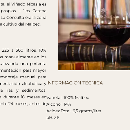
ta, el Viñedo Nicasia es
propios – “los Catena
 La Consulta era la zona
 cultivo del Malbec.
 225 a 500 litros; 10%
das manualmente en los
lcanzando una perfecta
ermentación para mayor
remontaje manual para
INFORMACIÓN TÉCNICA
rmentación alcohólica y
de lías y sedimentos.
ja durante 18 meses en
Varietal: 100% Malbec
rante 24 meses, antes de
Alcohol: 14%
Acidez Total: 6,5 grams/liter
pH: 3,5