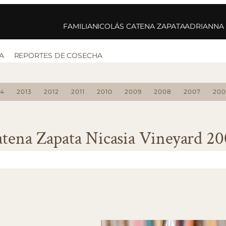
FAMILIA
NICOLÁS CATENA ZAPATA
ADRIANNA
A
REPORTES DE COSECHA
14
2013
2012
2011
2010
2009
2008
2007
200
tena Zapata Nicasia Vineyard 2