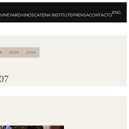
ENG
 VINEYARD
VINOS
CATENA INSTITUTE
PRENSA
CONTACTO
6
2005
2004
007