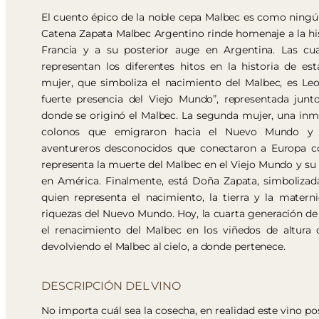
El cuento épico de la noble cepa Malbec es como ningún 
Catena Zapata Malbec Argentino rinde homenaje a la his
Francia y a su posterior auge en Argentina. Las cua
representan los diferentes hitos en la historia de es
mujer, que simboliza el nacimiento del Malbec, es Leo
fuerte presencia del Viejo Mundo”, representada junt
donde se originó el Malbec. La segunda mujer, una inmi
colonos que emigraron hacia el Nuevo Mundo y a
aventureros desconocidos que conectaron a Europa co
representa la muerte del Malbec en el Viejo Mundo y su
en América. Finalmente, está Doña Zapata, simbolizad
quien representa el nacimiento, la tierra y la matern
riquezas del Nuevo Mundo. Hoy, la cuarta generación de l
el renacimiento del Malbec en los viñedos de altura
devolviendo el Malbec al cielo, a donde pertenece.
DESCRIPCIÓN DEL VINO
No importa cuál sea la cosecha, en realidad este vino p