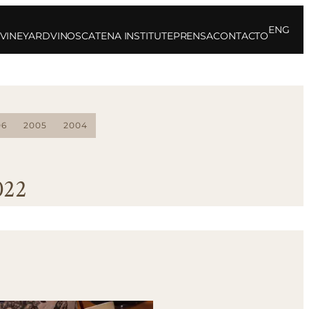
ENG
 VINEYARD
VINOS
CATENA INSTITUTE
PRENSA
CONTACTO
06
2005
2004
022