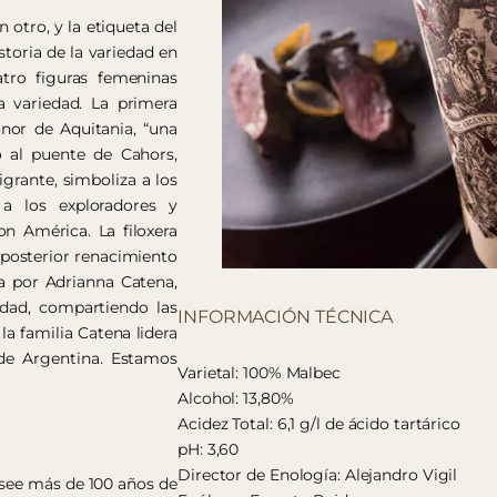
otro, y la etiqueta del
toria de la variedad en
tro figuras femeninas
ta variedad. La primera
nor de Aquitania, “una
o al puente de Cahors,
grante, simboliza a los
 los exploradores y
n América. La filoxera
 posterior renacimiento
a por Adrianna Catena,
idad, compartiendo las
INFORMACIÓN TÉCNICA
a familia Catena lidera
 de Argentina. Estamos
Varietal: 100% Malbec
Alcohol: 13,80%
Acidez Total: 6,1 g/l de ácido tartárico
pH: 3,60
Director de Enología: Alejandro Vigil
osee más de 100 años de