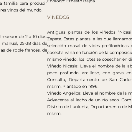
Enólogo: Ernesto Bajda
 familia para producir
res vinos del mundo.
VIÑEDOS
Antiguas plantas de los viñedos “Nicasi
rededor de 2 a 10 días.
Zapata. Estas plantas, a las que llamamo
e manual, 25-38 días de
selección masal de vides prefiloxérica
as de roble francés, de
cosecha varía en función de la composici
mismo viñedo, los lotes se cosechan en d
Viñedo Nicasia: Lleva el nombre de la a
poco profundo, arcilloso, con grava en 
Consulta, Departamento de San Carlos,
msnm. Plantado en 1996.
Viñedo Angélica: Lleva el nombre de la m
Adyacente al lecho de un río seco. Comp
Distrito de Lunlunta, Departamento de Ma
msnm.