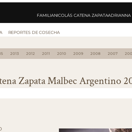
FAMILIA
NICOLÁS CATENA ZAPATA
ADRIANNA
A
REPORTES DE COSECHA
15
2013
2012
2011
2010
2009
2008
2007
20
tena Zapata Malbec Argentino 2
O