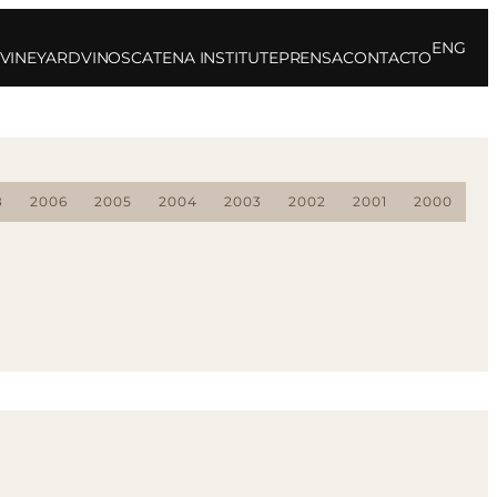
ENG
 VINEYARD
VINOS
CATENA INSTITUTE
PRENSA
CONTACTO
8
2006
2005
2004
2003
2002
2001
2000