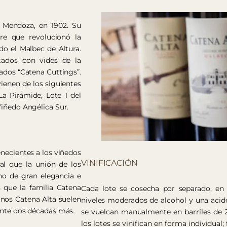
 Mendoza, en 1902. Su
re que revolucionó la
do el Malbec de Altura.
tados con vides de la
mados “Catena Cuttings”.
ienen de los siguientes
La Pirámide, Lote 1 del
Viñedo Angélica Sur.
enecientes a los viñedos
VINIFICACIÓN
ual que la unión de los
no de gran elegancia e
s que la familia Catena
Cada lote se cosecha por separado, en
inos Catena Alta suelen
niveles moderados de alcohol y una acid
rante dos décadas más.
se vuelcan manualmente en barriles de 2
los lotes se vinifican en forma individua