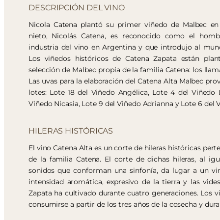
DESCRIPCIÓN DEL VINO
Nicola Catena plantó su primer viñedo de Malbec en
nieto, Nicolás Catena, es reconocido como el homb
industria del vino en Argentina y que introdujo al mun
Los viñedos históricos de Catena Zapata están plan
selección de Malbec propia de la familia Catena: los lla
Las uvas para la elaboración del Catena Alta Malbec prov
lotes: Lote 18 del Viñedo Angélica, Lote 4 del Viñedo 
Viñedo Nicasia, Lote 9 del Viñedo Adrianna y Lote 6 del 
HILERAS HISTÓRICAS
El vino Catena Alta es un corte de hileras históricas pert
de la familia Catena. El corte de dichas hileras, al ig
sonidos que conforman una sinfonía, da lugar a un vi
intensidad aromática, expresivo de la tierra y las vide
Zapata ha cultivado durante cuatro generaciones. Los v
consumirse a partir de los tres años de la cosecha y du