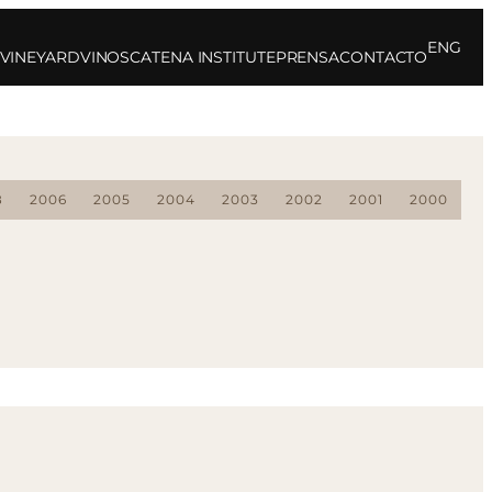
ENG
 VINEYARD
VINOS
CATENA INSTITUTE
PRENSA
CONTACTO
8
2006
2005
2004
2003
2002
2001
2000