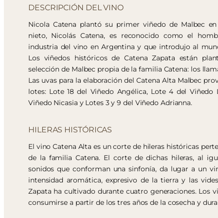
DESCRIPCIÓN DEL VINO
Nicola Catena plantó su primer viñedo de Malbec en
nieto, Nicolás Catena, es reconocido como el homb
industria del vino en Argentina y que introdujo al mun
Los viñedos históricos de Catena Zapata están plan
selección de Malbec propia de la familia Catena: los lla
Las uvas para la elaboración del Catena Alta Malbec prov
lotes: Lote 18 del Viñedo Angélica, Lote 4 del Viñedo 
Viñedo Nicasia y Lotes 3 y 9 del Viñedo Adrianna.
HILERAS HISTÓRICAS
El vino Catena Alta es un corte de hileras históricas pert
de la familia Catena. El corte de dichas hileras, al ig
sonidos que conforman una sinfonía, da lugar a un vi
intensidad aromática, expresivo de la tierra y las vide
Zapata ha cultivado durante cuatro generaciones. Los v
consumirse a partir de los tres años de la cosecha y du