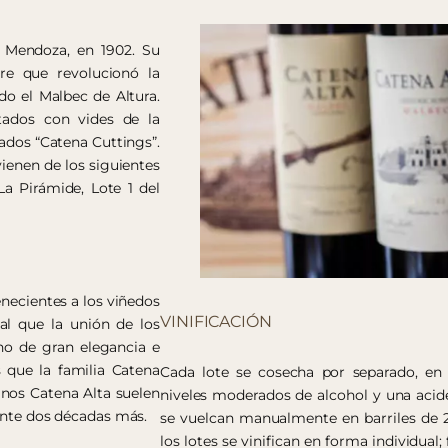
 Mendoza, en 1902. Su
re que revolucionó la
do el Malbec de Altura.
tados con vides de la
mados “Catena Cuttings”.
ienen de los siguientes
La Pirámide, Lote 1 del
enecientes a los viñedos
VINIFICACIÓN
ual que la unión de los
no de gran elegancia e
s que la familia Catena
Cada lote se cosecha por separado, en
inos Catena Alta suelen
niveles moderados de alcohol y una acid
rante dos décadas más.
se vuelcan manualmente en barriles de 2
los lotes se vinifican en forma individua