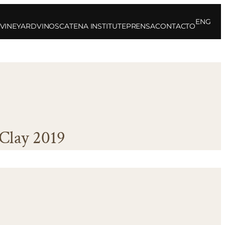
ENG
 VINEYARD
VINOS
CATENA INSTITUTE
PRENSA
CONTACTO
Clay 2019