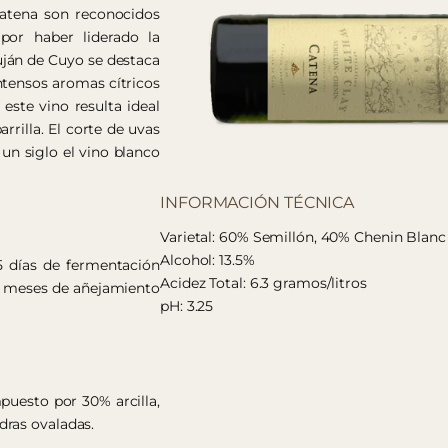
Catena son reconocidos
por haber liderado la
uján de Cuyo se destaca
intensos aromas cítricos
este vino resulta ideal
rrilla. El corte de uvas
un siglo el vino blanco
INFORMACIÓN TÉCNICA
Varietal: 60% Semillón, 40% Chenin Blanc
Alcohol: 13.5%
5 días de fermentación
Acidez Total: 6.3 gramos/litros
 6 meses de añejamiento
pH: 3.25
uesto por 30% arcilla,
dras ovaladas.