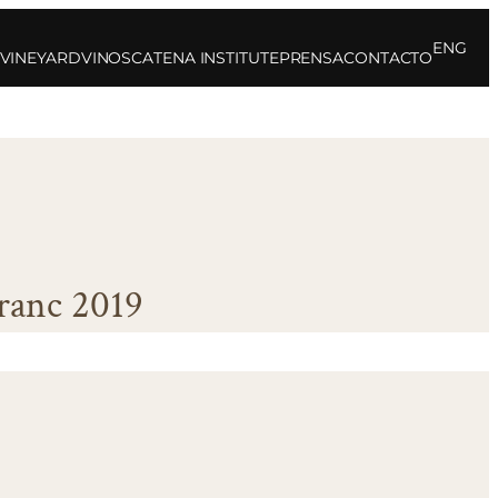
ENG
 VINEYARD
VINOS
CATENA INSTITUTE
PRENSA
CONTACTO
ranc 2019