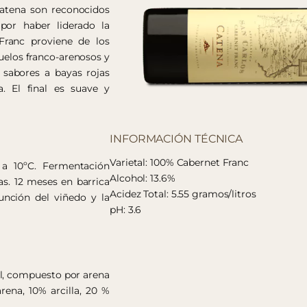
Catena son reconocidos
por haber liderado la
Franc proviene de los
suelos franco-arenosos y
 sabores a bayas rojas
. El final es suave y
INFORMACIÓN TÉCNICA
Varietal: 100% Cabernet Franc
 a 10ºC. Fermentación
Alcohol: 13.6%
as. 12 meses en barrica
Acidez Total: 5.55 gramos/litros
función del viñedo y la
pH: 3.6
al, compuesto por arena
rena, 10% arcilla, 20 %