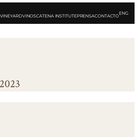
ENG
 VINEYARD
VINOS
CATENA INSTITUTE
PRENSA
CONTACTO
 2023