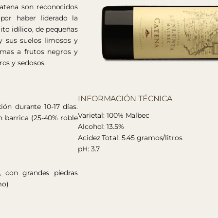
Catena son reconocidos
por haber liderado la
ito idílico, de pequeñas
y sus suelos limosos y
romas a frutos negros y
ros y sedosos.
INFORMACIÓN TÉCNICA
ión durante 10-17 días.
Varietal: 100% Malbec
n barrica (25-40% roble
Alcohol: 13.5%
Acidez Total: 5.45 gramos/litros
pH: 3.7
, con grandes piedras
mo)