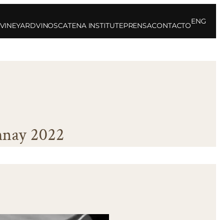
ENG
 VINEYARD
VINOS
CATENA INSTITUTE
PRENSA
CONTACTO
nnay 2022