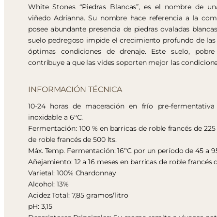
White Stones “Piedras Blancas”, es el nombre de un
viñedo Adrianna. Su nombre hace referencia a la com
posee abundante presencia de piedras ovaladas blancas,
suelo pedregoso impide el crecimiento profundo de las
óptimas condiciones de drenaje. Este suelo, pobr
contribuye a que las vides soporten mejor las condicione
INFORMACIÓN TÉCNICA
10-24 horas de maceración en frío pre-fermentativ
inoxidable a 6°C.
Fermentación: 100 % en barricas de roble francés de 225 
de roble francés de 500 lts.
Máx. Temp. Fermentación: 16ºC por un período de 45 a 95
Añejamiento: 12 a 16 meses en barricas de roble francés d
Varietal: 100% Chardonnay
Alcohol: 13%
Acidez Total: 7,85 gramos/litro
pH: 3,15