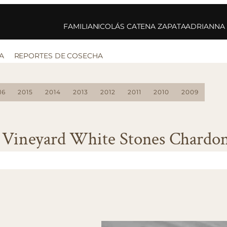
FAMILIA
NICOLÁS CATENA ZAPATA
ADRIANNA
A
REPORTES DE COSECHA
16
2015
2014
2013
2012
2011
2010
2009
 Vineyard White Stones Chardo