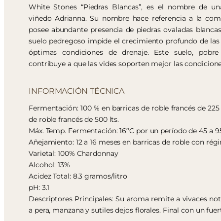
White Stones “Piedras Blancas”, es el nombre de un
viñedo Adrianna. Su nombre hace referencia a la com
posee abundante presencia de piedras ovaladas blancas,
suelo pedregoso impide el crecimiento profundo de las
óptimas condiciones de drenaje. Este suelo, pobr
contribuye a que las vides soporten mejor las condicione
INFORMACIÓN TÉCNICA
Fermentación: 100 % en barricas de roble francés de 225 
de roble francés de 500 lts.
Máx. Temp. Fermentación: 16ºC por un período de 45 a 95
Añejamiento: 12 a 16 meses en barricas de roble con ré
Varietal: 100% Chardonnay
Alcohol: 13%
Acidez Total: 8.3 gramos/litro
pH: 3.1
Descriptores Principales: Su aroma remite a vivaces nota
a pera, manzana y sutiles dejos florales. Final con un fuer