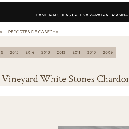
FAMILIA
NICOLÁS CATENA ZAPATA
ADRIANNA
A
REPORTES DE COSECHA
16
2015
2014
2013
2012
2011
2010
2009
 Vineyard White Stones Chardo