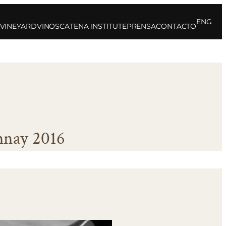
ENG
 VINEYARD
VINOS
CATENA INSTITUTE
PRENSA
CONTACTO
nnay 2016