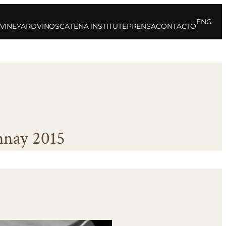
ENG
 VINEYARD
VINOS
CATENA INSTITUTE
PRENSA
CONTACTO
nnay 2015