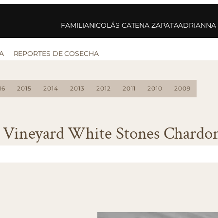
FAMILIA
NICOLÁS CATENA ZAPATA
ADRIANNA
A
REPORTES DE COSECHA
16
2015
2014
2013
2012
2011
2010
2009
 Vineyard White Stones Chardo