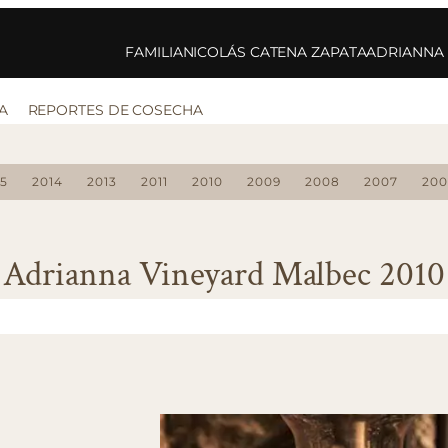
FAMILIA
NICOLÁS CATENA ZAPATA
ADRIANNA
A
REPORTES DE COSECHA
15
2014
2013
2011
2010
2009
2008
2007
200
Adrianna Vineyard Malbec 2010