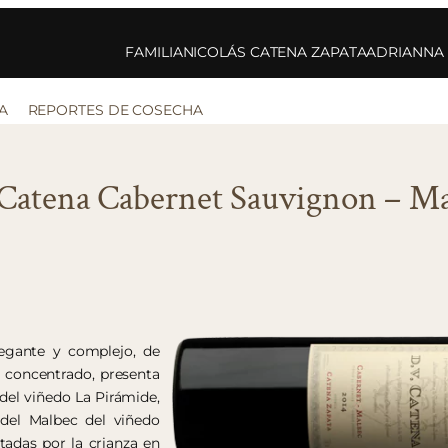
FAMILIA
NICOLÁS CATENA ZAPATA
ADRIANNA
A
REPORTES DE COSECHA
Catena Cabernet Sauvignon – Ma
egante y complejo, de
 y concentrado, presenta
del viñedo La Pirámide,
 del Malbec del viñedo
tadas por la crianza en