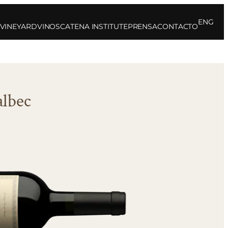
ENG
 VINEYARD
VINOS
CATENA INSTITUTE
PRENSA
CONTACTO
lbec