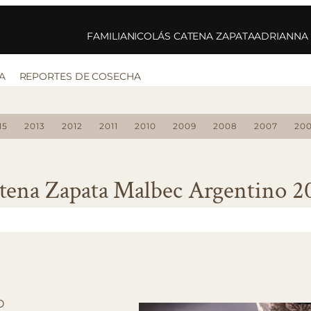
FAMILIA
NICOLÁS CATENA ZAPATA
ADRIANNA
A
REPORTES DE COSECHA
15
2013
2012
2011
2010
2009
2008
2007
20
tena Zapata Malbec Argentino 2
O