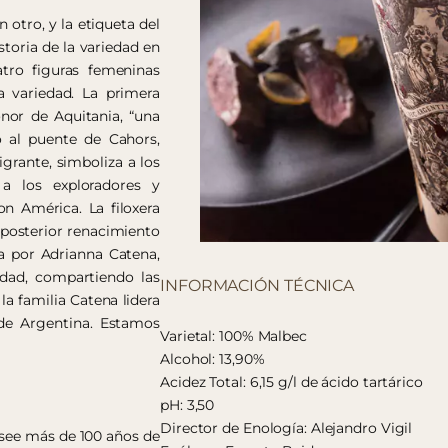
otro, y la etiqueta del
toria de la variedad en
tro figuras femeninas
ta variedad. La primera
nor de Aquitania, “una
o al puente de Cahors,
grante, simboliza a los
 los exploradores y
n América. La filoxera
 posterior renacimiento
a por Adrianna Catena,
idad, compartiendo las
INFORMACIÓN TÉCNICA
a familia Catena lidera
 de Argentina. Estamos
Varietal: 100% Malbec
Alcohol: 13,90%
Acidez Total: 6,15 g/l de ácido tartárico
pH: 3,50
Director de Enología: Alejandro Vigil
osee más de 100 años de