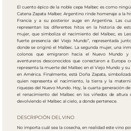
El cuento épico de la noble cepa Malbec es como ningún 
Catena Zapata Malbec Argentino rinde homenaje a la his
Francia y a su posterior auge en Argentina. Las cua
representan los diferentes hitos en la historia de es
mujer, que simboliza el nacimiento del Malbec, es Leo
fuerte presencia del Viejo Mundo”, representada junt
donde se originó el Malbec. La segunda mujer, una inmi
colonos que emigraron hacia el Nuevo Mundo y a
aventureros desconocidos que conectaron a Europa co
representa la muerte del Malbec en el Viejo Mundo y su
en América. Finalmente, está Doña Zapata, simbolizad
quien representa el nacimiento, la tierra y la matern
riquezas del Nuevo Mundo. Hoy, la cuarta generación de l
el renacimiento del Malbec en los viñedos de altura
devolviendo el Malbec al cielo, a donde pertenece.
DESCRIPCIÓN DEL VINO
No importa cuál sea la cosecha, en realidad este vino p