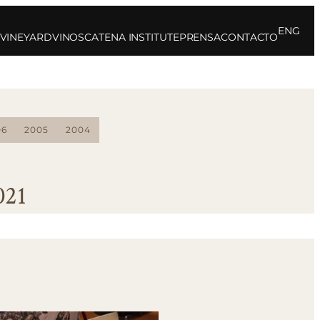
ENG
 VINEYARD
VINOS
CATENA INSTITUTE
PRENSA
CONTACTO
06
2005
2004
021