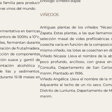
Enólogo: Ernesto Bajda
 familia para producir
res vinos del mundo.
VIÑEDOS
Antiguas plantas de los viñedos “Nicasi
ermentativa en barricas
Zapata. Estas plantas, a las que llamamo
entors de 500lts a 10°c.
selección masal de vides prefiloxérica
les, fermentan durante
cosecha varía en función de la composici
ración de fruta/madera.
mismo viñedo, los lotes se cosechan en d
acción de componentes
Viñedo Nicasia: Lleva el nombre de la a
ión suave y gentil de
poco profundo, arcilloso, con grava en 
ntación alcohólica y
Consulta, Departamento de San Carlos,
de lías y sedimentos.
msnm. Plantado en 1996.
 durante 15-18 meses en
Viñedo Angélica: Lleva el nombre de la m
Adyacente al lecho de un río seco. Comp
Distrito de Lunlunta, Departamento de Ma
msnm.