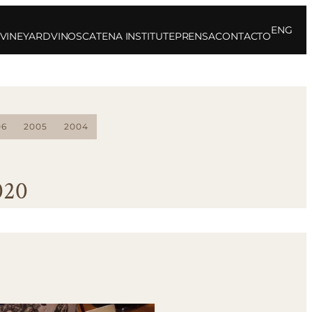
ENG
 VINEYARD
VINOS
CATENA INSTITUTE
PRENSA
CONTACTO
06
2005
2004
020