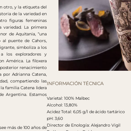
otro, y la etiqueta del
toria de la variedad en
tro figuras femeninas
ta variedad. La primera
nor de Aquitania, “una
o al puente de Cahors,
grante, simboliza a los
 los exploradores y
n América. La filoxera
 posterior renacimiento
a por Adrianna Catena,
idad, compartiendo las
INFORMACIÓN TÉCNICA
a familia Catena lidera
 de Argentina. Estamos
Varietal: 100% Malbec
Alcohol: 13,80%
Acidez Total: 6,05 g/l de ácido tartárico
pH: 3,60
Director de Enología: Alejandro Vigil
osee más de 100 años de