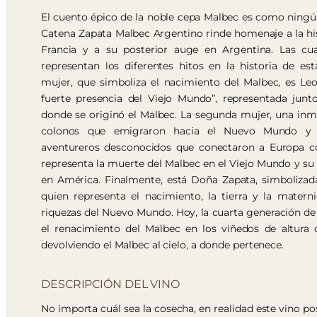
El cuento épico de la noble cepa Malbec es como ningún 
Catena Zapata Malbec Argentino rinde homenaje a la his
Francia y a su posterior auge en Argentina. Las cua
representan los diferentes hitos en la historia de es
mujer, que simboliza el nacimiento del Malbec, es Leo
fuerte presencia del Viejo Mundo”, representada junt
donde se originó el Malbec. La segunda mujer, una inmi
colonos que emigraron hacia el Nuevo Mundo y a
aventureros desconocidos que conectaron a Europa co
representa la muerte del Malbec en el Viejo Mundo y su
en América. Finalmente, está Doña Zapata, simbolizad
quien representa el nacimiento, la tierra y la matern
riquezas del Nuevo Mundo. Hoy, la cuarta generación de l
el renacimiento del Malbec en los viñedos de altura
devolviendo el Malbec al cielo, a donde pertenece.
DESCRIPCIÓN DEL VINO
No importa cuál sea la cosecha, en realidad este vino p