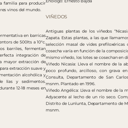
Enólogo: Ernesto Bajda
 familia para producir
res vinos del mundo.
VIÑEDOS
Antiguas plantas de los viñedos “Nicasi
ermentativa en barricas
Zapata. Estas plantas, a las que llamamo
entors de 500lts a 10°c.
selección masal de vides prefiloxérica
s barriles, fermentan
cosecha varía en función de la composici
rfecta integración de
mismo viñedo, los lotes se cosechan en d
ra mayor extracción de
Viñedo Nicasia: Lleva el nombre de la a
ara extracción suave y
poco profundo, arcilloso, con grava en 
rmentación alcohólica y
Consulta, Departamento de San Carlos,
de lías y sedimentos.
msnm. Plantado en 1996.
 durante 12-18 meses en
Viñedo Angélica: Lleva el nombre de la m
Adyacente al lecho de un río seco. Comp
Distrito de Lunlunta, Departamento de Ma
msnm.