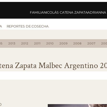
FAMILIA
NICOLÁS CATENA ZAPATA
ADRIANNA
A
REPORTES DE COSECHA
15
2013
2012
2011
2010
2009
2008
2007
20
tena Zapata Malbec Argentino 2
O