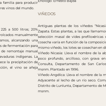
Enólogo: Ernesto Bajda
 familia para producir
res vinos del mundo.
VIÑEDOS
Antiguas plantas de los viñedos “Nicasi
 225 a 500 litros; 20%
Zapata. Estas plantas, a las que llamamo
, volcados manualmente
selección masal de vides prefiloxérica
ismos, alcanzando una
cosecha varía en función de la composici
as de fermentación para
mismo viñedo, los lotes se cosechan en d
s de remontaje manual
Viñedo Nicasia: Lleva el nombre de la a
Levaduras indígenas. La
poco profundo, arcilloso, con grava en 
ece la precipitación de
Consulta, Departamento de San Carlos,
ción, el vino se añeja
msnm. Plantado en 1996.
Viñedo Angélica: Lleva el nombre de la m
Adyacente al lecho de un río seco. Comp
Distrito de Lunlunta, Departamento de Ma
msnm.