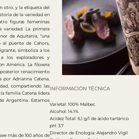
otro, y la etiqueta del
toria de la variedad en
tro figuras femeninas
ta variedad. La primera
nor de Aquitania, “una
o al puente de Cahors,
grante, simboliza a los
 los exploradores y
n América. La filoxera
 posterior renacimiento
a por Adrianna Catena,
idad, compartiendo las
INFORMACIÓN TÉCNICA
a familia Catena lidera
 de Argentina. Estamos
Varietal: 100% Malbec
Alcohol: 14.1%
Acidez Total: 6,1 g/l de ácido tartárico
pH: 3.7
Director de Enología: Alejandro Vigil
osee más de 100 años de