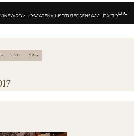
ENG
 VINEYARD
VINOS
CATENA INSTITUTE
PRENSA
CONTACTO
06
2005
2004
017