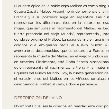
El cuento épico de la noble cepa Malbec es como ningún 
Catena Zapata Malbec Argentino rinde homenaje a la his
Francia y a su posterior auge en Argentina. Las cua
representan los diferentes hitos en la historia de es
mujer, que simboliza el nacimiento del Malbec, es Leo
fuerte presencia del Viejo Mundo”, representada junt
donde se originó el Malbec. La segunda mujer, una inmi
colonos que emigraron hacia el Nuevo Mundo y a
aventureros desconocidos que conectaron a Europa co
representa la muerte del Malbec en el Viejo Mundo y su
en América. Finalmente, está Doña Zapata, simbolizad
quien representa el nacimiento, la tierra y la matern
riquezas del Nuevo Mundo. Hoy, la cuarta generación de l
el renacimiento del Malbec en los viñedos de altura
devolviendo el Malbec al cielo, a donde pertenece.
DESCRIPCIÓN DEL VINO
No importa cuál sea la cosecha, en realidad este vino p