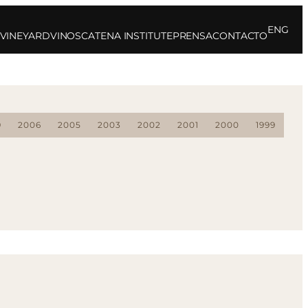
ENG
 VINEYARD
VINOS
CATENA INSTITUTE
PRENSA
CONTACTO
9
2006
2005
2003
2002
2001
2000
1999