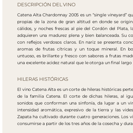
DESCRIPCIÓN DEL VINO
Catena Alta Chardonnay 2005 es un “single vineyard” que 
propias de la zona de gran altitud en donde se origin
cálidos, y noches frescas al pie del Cordón del Plata,
adquieren una madurez plena y bien balanceada. Su col
con reflejos verdosos claros. En nariz se presenta con
aromas de frutas cítricas y un toque mineral. En bo
untuoso, es brillante y fresco con sabores a frutas madu
una excelente acidez natural que le otorga un final largo 
HILERAS HISTÓRICAS
El vino Catena Alta es un corte de hileras históricas pert
de la familia Catena. El corte de dichas hileras, al ig
sonidos que conforman una sinfonía, da lugar a un vi
intensidad aromática, expresivo de la tierra y las vide
Zapata ha cultivado durante cuatro generaciones. Los v
consumirse a partir de los tres años de la cosecha y du