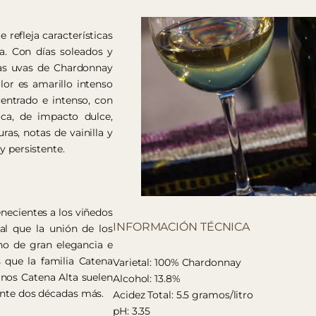
refleja características
a. Con días soleados y
 las uvas de Chardonnay
or es amarillo intenso
centrado e intenso, con
ca, de impacto dulce,
ras, notas de vainilla y
y persistente.
enecientes a los viñedos
INFORMACIÓN TÉCNICA
ual que la unión de los
no de gran elegancia e
s que la familia Catena
Varietal: 100% Chardonnay
inos Catena Alta suelen
Alcohol: 13.8%
rante dos décadas más.
Acidez Total: 5.5 gramos/litro
pH: 3.35