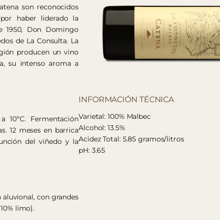
Catena son reconocidos
por haber liderado la
 de 1950, Don Domingo
dos de La Consulta. La
egión producen un vino
a, su intenso aroma a
INFORMACIÓN TÉCNICA
Varietal: 100% Malbec
 a 10ºC. Fermentación
Alcohol: 13.5%
as. 12 meses en barrica
Acidez Total: 5.85 gramos/litros
función del viñedo y la
pH: 3.65
 aluvional, con grandes
 10% limo).