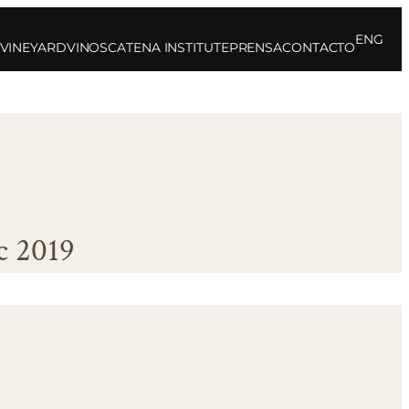
ENG
 VINEYARD
VINOS
CATENA INSTITUTE
PRENSA
CONTACTO
c 2019