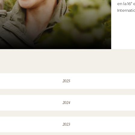
en la 16ª
Internati
2025
2024
2023