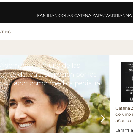
FAMILIA
NICOLÁS CATENA ZAPATA
ADRIANNA
NTINO
Para ir más allá del Malbec, hay que mirar d
artículo analiza en profundidad la forma en
el Catena Institute of Wine han desentraña
suelos de Mendoza.
Catena 
de Vino
años co
La famil