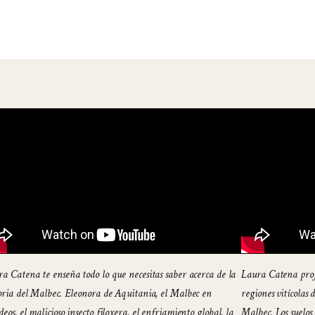
a Catena te enseña todo lo que necesitas saber acerca de la
Laura Catena profu
oria del Malbec. Eleonora de Aquitania, el Malbec en
regiones vitícolas
eos, el malicioso insecto filoxera, el enfriamiento global, la
Malbec. Los suelos