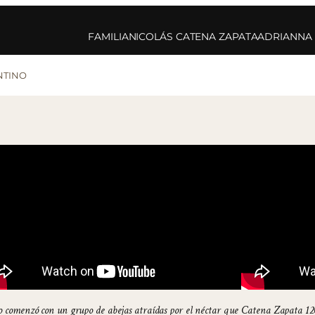
FAMILIA
NICOLÁS CATENA ZAPATA
ADRIANNA
NTINO
o comenzó con un grupo de abejas atraídas por el néctar que
Catena Zapata 120