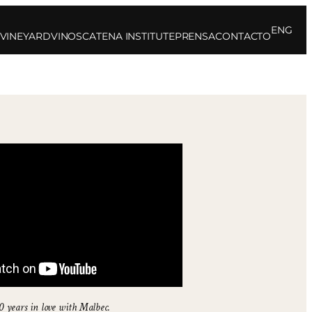
ENG
 VINEYARD
VINOS
CATENA INSTITUTE
PRENSA
CONTACTO
 years in love with Malbec.